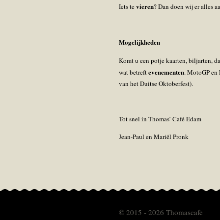
vieren
Iets te
? Dan doen wij er alles a
Mogelijkheden
Komt u een potje kaarten, biljarten, 
evenementen
wat betreft
. MotoGP en 
van het Duitse Oktoberfest).
Tot snel in Thomas’ Café Edam
Jean-Paul en Mariël Pronk
© 2015 - 2026 Thomascafe