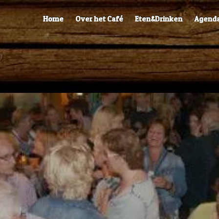
Home
Over het Café
Eten&Drinken
Agend